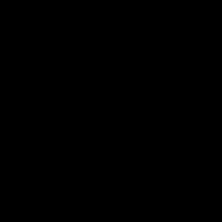
patri*** | Deposit: