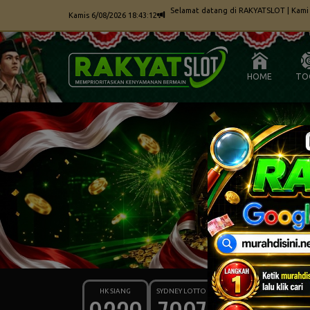
Selamat datang di RAKYATSLOT | Kami
Kamis 6/08/2026 18:43:13
HOME
TO
HK SIANG
SYDNEY LOTTO
HAIPHONG
SIN