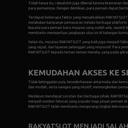
Tidak hanya itu,
rakyatslot
juga dikenal karena keamanan dan
bana*** | Deposit:
para pemainnya. Dengan demikian, para pemain dapat bermai
Terdapat beberapa faktor yang menyebabkan RAKYATSLOT menj
bali*** | Deposit:
melakukan kampanye pemasaran melalui berbagai platform m
kepada para pemain baru maupun yang sudah ada, seperti bon
dama*** | Deposit:
membantu memperluas jangkauan situs ini di kalangan komun
Selain itu, reputasi RAKYATSLOT yang baik juga menjadi fakt
raj*** | Deposit:
yang cepat, dan layanan pelanggan yang responsif. Para p
RAKYATSLOT kepada teman-teman mereka, yang pada giliran
tam*** | Deposit:
KEMUDAHAN AKSES KE S
unja*** | Deposit:
Tidak ketinggalan pula, kesederhanaan antarmuka dan kem
dan mudah, serta navigasi yang intuitif, memungkinkan pem
jasm*** | Deposit:
Meskipun mendapat sorotan dari berbagai pihak, RAKYATSLOT
gal*** | Deposit:
menjadi sumber hiburan yang populer bagi jutaan pemain di
RAKYATSLOT telah membantu mengurangi tingkat kebosanan 
zulka***in | Deposit:
RAKYATSLOT MENJADI SALAH 