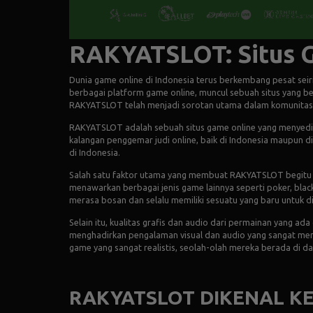
sil*** | Deposit:
RAKYATSLOT: Situs G
novit***ri | Deposit:
Dunia game online di Indonesia terus berkembang pesat seir
nad*** | Deposit:
berbagai platform game online, muncul sebuah situs yang ber
RAKYATSLOT telah menjadi sorotan utama dalam komunitas ga
maya***i | Deposit:
RAKYATSLOT adalah sebuah situs game online yang menyediak
kalangan penggemar judi online, baik di Indonesia maupun 
iswah***i | Deposit:
di Indonesia.
Salah satu faktor utama yang membuat RAKYATSLOT begitu m
alm*** | Deposit:
menawarkan berbagai jenis game lainnya seperti poker, black
merasa bosan dan selalu memiliki sesuatu yang baru untuk di
int*** | Deposit:
Selain itu, kualitas grafis dan audio dari permainan yang a
menghadirkan pengalaman visual dan audio yang sangat men
game yang sangat realistis, seolah-olah mereka berada di d
dim*** | Deposit:
par*** | Deposit:
RAKYATSLOT DIKENAL 