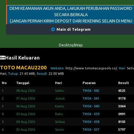
DEMI KEAMANAN AKUN ANDA, LAKUKAN PERUBAHAN PASSWORD
SECARA BERKALA
(JANGAN PERNAH KIRIM DEPOSIT DARI REKENING SELAIN DI MENU
DEPOSIT WEBSITE DAN LIVECHAT)
Main di Telegram
Desktop
Wap
Hasil Keluaran
TOTO MACAU2200
Website:
http://www.totomacaupools.co/
, Hari:
Seti
Hari
, Tutup:
21:45 WIB
, Result:
22:00 WIB
No
Tanggal
Hari
Pasaran
Result
1
08 Aug 2026
Sabtu
TMS4 - 042
6525
2
07 Aug 2026
Jumat
TMS4 - 041
9178
3
06 Aug 2026
Kamis
TMS4 - 040
3064
4
05 Aug 2026
Rabu
TMS4 - 039
0991
5
04 Aug 2026
Selasa
TMS4 - 038
8103
6
03 Aug 2026
Senin
TMS4 - 037
5797