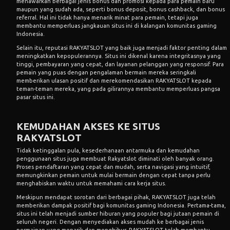
menawarkan berbagai jenis bonus dan promosi kepada para pemain baru
maupun yang sudah ada, seperti bonus deposit, bonus cashback, dan bonus
referral. Hal ini tidak hanya menarik minat para pemain, tetapi juga
membantu memperluas jangkauan situs ini di kalangan komunitas gaming
Indonesia.
Selain itu, reputasi RAKYATSLOT yang baik juga menjadi faktor penting dalam
meningkatkan kepopulerannya. Situs ini dikenal karena integritasnya yang
tinggi, pembayaran yang cepat, dan layanan pelanggan yang responsif. Para
pemain yang puas dengan pengalaman bermain mereka seringkali
memberikan ulasan positif dan merekomendasikan RAKYATSLOT kepada
teman-teman mereka, yang pada gilirannya membantu memperluas pangsa
pasar situs ini.
KEMUDAHAN AKSES KE SITUS
RAKYATSLOT
Tidak ketinggalan pula, kesederhanaan antarmuka dan kemudahan
penggunaan situs juga membuat
Rakyatslot
diminati oleh banyak orang.
Proses pendaftaran yang cepat dan mudah, serta navigasi yang intuitif,
memungkinkan pemain untuk mulai bermain dengan cepat tanpa perlu
menghabiskan waktu untuk memahami cara kerja situs.
Meskipun mendapat sorotan dari berbagai pihak, RAKYATSLOT juga telah
memberikan dampak positif bagi komunitas gaming Indonesia. Pertama-tama,
situs ini telah menjadi sumber hiburan yang populer bagi jutaan pemain di
seluruh negeri. Dengan menyediakan akses mudah ke berbagai jenis
permainan yang menarik dan menghibur, RAKYATSLOT telah membantu