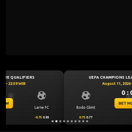
UEFA CHAMPIONS LEAGUE QUALIFIERS
August 11, 2026 — 22:59 WIB
0 : 0
Previous
Ne
BET NOW
Bodo Glimt
Union Saint-Gilloise
0.75
0.77
-0.75
-0.95