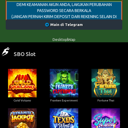
DEMI KEAMANAN AKUN ANDA, LAKUKAN PERUBAHAN
PASSWORD SECARA BERKALA
(JANGAN PERNAH KIRIM DEPOSIT DARI REKENING SELAIN DI
MENU DEPOSIT WEBSITE DAN LIVECHAT)
Main di Telegram
Desktop
Wap
SBO Slot
Gold Volcano
Franken Experiment
Fortune Thai