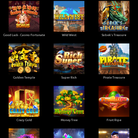
Good Luck - Casino Fortunate
Wild West
Sobek's Treasure
Golden Temple
Super Rich
Pirate Treasure
Crazy Gold
Money Tree
Fruit Ripe