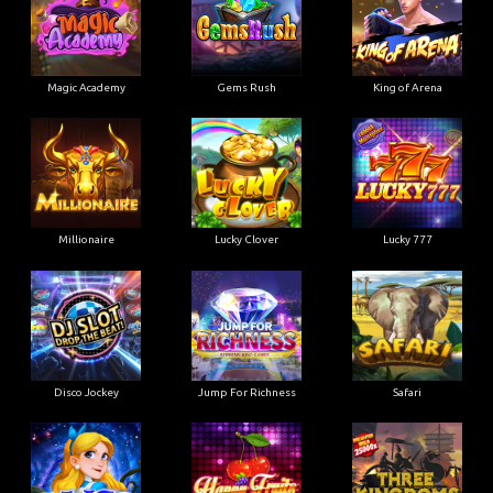
Magic Academy
Gems Rush
King of Arena
Millionaire
Lucky Clover
Lucky 777
Disco Jockey
Jump For Richness
Safari