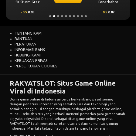
SK Sturm Graz
Fenerbahce
-0.5
0.95
0.5
0.87
TENTANG KAMI
BANTUAN
PERATURAN
INFORMASI BANK
HUBUNGI KAMI
KEBIJAKAN PRIVASI
PERSETUJUAN COOKIES
RAKYATSLOT: Situs Game Online
Viral di Indonesia
Dunia game online di Indonesia terus berkembang pesat seiring
dengan penetrasi internet yang semakin luas dan teknologi yang
semakin canggih. Di tengah maraknya berbagai platform game online,
muncul sebuah situs yang berhasil mencuri perhatian para gamer tanah
air, yaitu
rakyatslot
Dikenal sebagai situs game online yang viral,
RAKYATSLOT telah menjadi sorotan utama dalam komunitas gaming
Indonesia. Mari kita telusuri lebih dalam tentang fenomena ini.