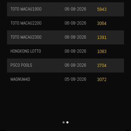
TOTO MACAU1900
06-08-2026
5843
TOTO MACAU2200
06-08-2026
3064
TOTO MACAU2300
06-08-2026
1391
HONGKONG LOTTO
06-08-2026
1083
PSCO POOLS
06-08-2026
3704
MAGNUM4D
05-08-2026
3072