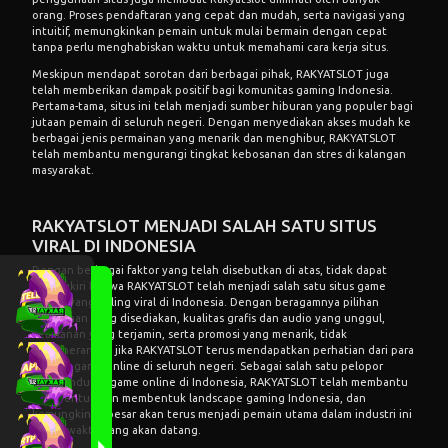
orang. Proses pendaftaran yang cepat dan mudah, serta navigasi yang
intuitif, memungkinkan pemain untuk mulai bermain dengan cepat
tanpa perlu menghabiskan waktu untuk memahami cara kerja situs.
Meskipun mendapat sorotan dari berbagai pihak, RAKYATSLOT juga
telah memberikan dampak positif bagi komunitas gaming Indonesia.
Pertama-tama, situs ini telah menjadi sumber hiburan yang populer bagi
jutaan pemain di seluruh negeri. Dengan menyediakan akses mudah ke
berbagai jenis permainan yang menarik dan menghibur, RAKYATSLOT
telah membantu mengurangi tingkat kebosanan dan stres di kalangan
masyarakat.
RAKYATSLOT MENJADI SALAH SATU SITUS
VIRAL DI INDONESIA
Dengan berbagai faktor yang telah disebutkan di atas, tidak dapat
dipungkiri bahwa RAKYATSLOT telah menjadi salah satu situs game
online yang paling viral di Indonesia. Dengan beragamnya pilihan
permainan yang disediakan, kualitas grafis dan audio yang unggul,
keamanan yang terjamin, serta promosi yang menarik, tidak
mengherankan jika RAKYATSLOT terus mendapatkan perhatian dari para
pemain game online di seluruh negeri. Sebagai salah satu pelopor
dalam industri game online di Indonesia, RAKYATSLOT telah membantu
membentuk dan membentuk landscape gaming Indonesia, dan
kemungkinan besar akan terus menjadi pemain utama dalam industri ini
untuk waktu yang akan datang.