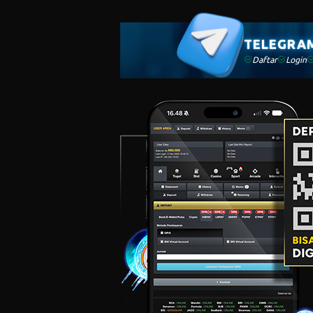
Dino Pops
Z
TELEGRA
Daftar
Login
Little Monster
Wra