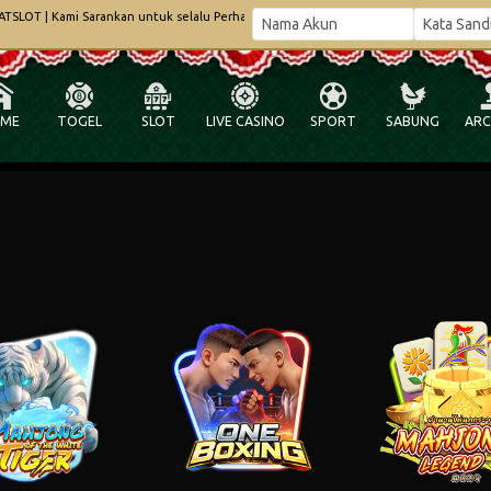
ATSLOT | Kami Sarankan untuk selalu Perhatikan Nomor Rekening Tujuan Deposit. s
ME
TOGEL
SLOT
LIVE CASINO
SPORT
SABUNG
ARC