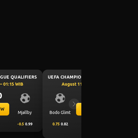
/8/2026
5/8/2026
oker
Ghost House
OTBALL F24 ELITE CLUB FRIENDLY
ul
Vampire Hunter
August 8, 2026 — 11:30 WIB
0 : 2
Next
BET NOW
wcastle
e-Paris Saint
ited
Germain
25
-0.80
0.25
0.56