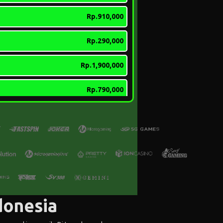
Rp.290,000
Rp.1,900,000
Rp.790,000
Rp.1,230,000
Rp.240,000
Rp.1,220,000
Rp.1,210,000
Rp.810,000
donesia
Rp.130,000