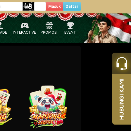
ebelum Melakukan Transfer
Masuk
Daftar
ADE
INTERACTIVE
PROMOSI
EVENT