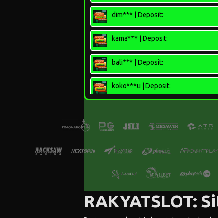
kama*** | Deposit:
bali*** | Deposit:
koko***u | Deposit:
tam*** | Deposit:
Clash of War
Ro
anggr***an | Deposit:
alm*** | Deposit:
dama*** | Deposit:
sito***l | Deposit:
RAKYATSLOT: Sit
zami*** | Deposit: