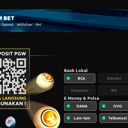
ushi Prime
Lab 19 Mania
Roma Plu
M BET
Deposit
Withdraw
Bet
th of Egypt
Blessing of the Ox
Cupid Gar
Bank Lokal
BCA
Mandiri
Danamon
BSI
E Money & Pulsa
DANA
OVO
Lain-lain
Telkomsel