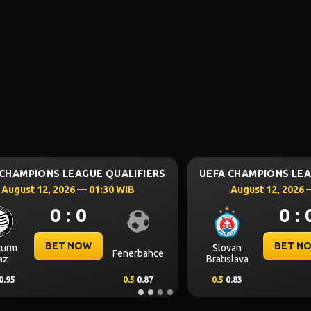
26
7/8/2026
7/8/2026
7/8/2026
7/8/2026
7
ssing of the
Aztec Legend
The King J
Dragon
IERS
E-FOOTBALL F24 INTERNATIONAL
E-FO
rand Shine
Hungry Krahung
Shiba Mog
FRIENDLY
August 8, 2026 — 11:15 WIB
0 : 0
Saint-
e-Ne
oise
Un
BET NOW
e-Croatia
e-Portugal
1.00
-0.
0.00
0.00
0.00
0.00