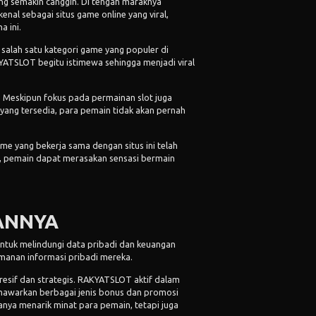
ang semakin canggih. Di tengah maraknya
kenal sebagai situs game online yang viral,
Rp.1,170,000
 ini.
salah satu kategori game yang populer di
Rp.1,660,000
YATSLOT begitu istimewa sehingga menjadi viral
Rp.560,000
 Meskipun fokus pada permainan slot juga
 yang tersedia, para pemain tidak akan pernah
Rp.500,000
me yang bekerja sama dengan situs ini telah
Rp.590,000
, pemain dapat merasakan sensasi bermain
Rp.100,000
ANNYA
Rp.250,000
untuk melindungi data pribadi dan keuangan
manan informasi pribadi mereka.
Rp.680,000
esif dan strategis. RAKYATSLOT aktif dalam
enawarkan berbagai jenis bonus dan promosi
Rp.1,680,000
anya menarik minat para pemain, tetapi juga