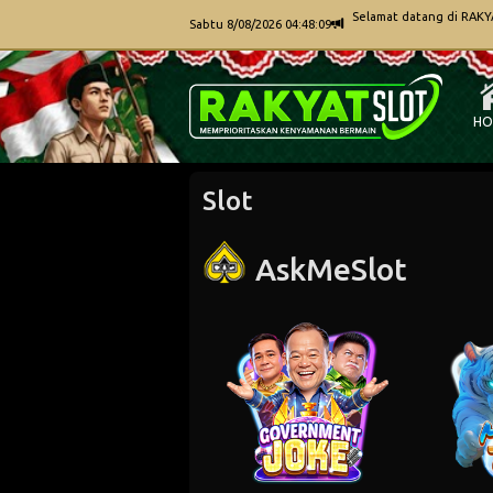
Selamat datang di RAKY
Sabtu 8/08/2026 04:48:10
HO
Slot
AskMeSlot