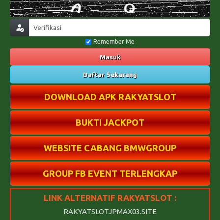
Remember Me
Masuk
Daftar Sekarang
DOWNLOAD APK RAKYATSLOT
BUKTI JACKPOT
WEBSITE CABANG BMWGROUP
GROUP FB EVENT TERLENGKAP
LINK ALTERNATIF RAKYATSLOT :
RAKYATSLOTJPMAX03.SITE