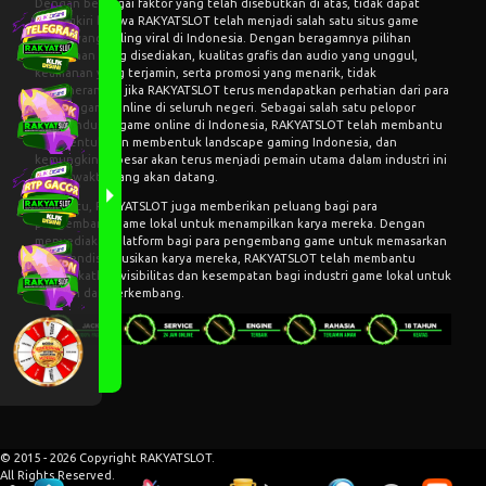
Dengan berbagai faktor yang telah disebutkan di atas, tidak dapat
dipungkiri bahwa RAKYATSLOT telah menjadi salah satu situs game
online yang paling viral di Indonesia. Dengan beragamnya pilihan
permainan yang disediakan, kualitas grafis dan audio yang unggul,
keamanan yang terjamin, serta promosi yang menarik, tidak
mengherankan jika RAKYATSLOT terus mendapatkan perhatian dari para
pemain game online di seluruh negeri. Sebagai salah satu pelopor
dalam industri game online di Indonesia, RAKYATSLOT telah membantu
membentuk dan membentuk landscape gaming Indonesia, dan
kemungkinan besar akan terus menjadi pemain utama dalam industri ini
untuk waktu yang akan datang.
Selain itu, RAKYATSLOT juga memberikan peluang bagi para
pengembang game lokal untuk menampilkan karya mereka. Dengan
menyediakan platform bagi para pengembang game untuk memasarkan
dan mendistribusikan karya mereka, RAKYATSLOT telah membantu
meningkatkan visibilitas dan kesempatan bagi industri game lokal untuk
tumbuh dan berkembang.
© 2015 - 2026 Copyright RAKYATSLOT.
All Rights Reserved.