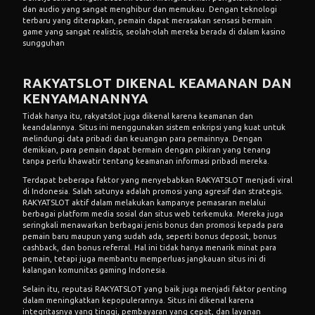
dan audio yang sangat menghibur dan memukau. Dengan teknologi
terbaru yang diterapkan, pemain dapat merasakan sensasi bermain
game yang sangat realistis, seolah-olah mereka berada di dalam kasino
sungguhan
RAKYATSLOT DIKENAL KEAMANAN DAN
KENYAMANANNYA
Tidak hanya itu,
rakyatslot
juga dikenal karena keamanan dan
keandalannya. Situs ini menggunakan sistem enkripsi yang kuat untuk
melindungi data pribadi dan keuangan para pemainnya. Dengan
demikian, para pemain dapat bermain dengan pikiran yang tenang
tanpa perlu khawatir tentang keamanan informasi pribadi mereka.
Terdapat beberapa faktor yang menyebabkan RAKYATSLOT menjadi viral
di Indonesia. Salah satunya adalah promosi yang agresif dan strategis.
RAKYATSLOT aktif dalam melakukan kampanye pemasaran melalui
berbagai platform media sosial dan situs web terkemuka. Mereka juga
seringkali menawarkan berbagai jenis bonus dan promosi kepada para
pemain baru maupun yang sudah ada, seperti bonus deposit, bonus
cashback, dan bonus referral. Hal ini tidak hanya menarik minat para
pemain, tetapi juga membantu memperluas jangkauan situs ini di
kalangan komunitas gaming Indonesia.
Selain itu, reputasi RAKYATSLOT yang baik juga menjadi faktor penting
dalam meningkatkan kepopulerannya. Situs ini dikenal karena
integritasnya yang tinggi, pembayaran yang cepat, dan layanan