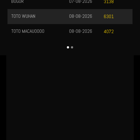
026
MAGNUM4D
08-08-2026
3138
026
6301
026
4072