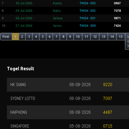
7
30 Jul 2026
Kamis
TMS4 - 033
0967
8
29 Jul 2026
Rabu
TMS4 - 032
7078
9
28 Jul 2026
Selasa
TMS4 - 031
9871
10
27 Jul 2026
Senin
TMS4 - 030
7426
First
1
2
3
4
5
6
7
8
9
10
11
12
13
14
15
(
)
Togel Result
HK SIANG
06-08-2026
9220
SYDNEY LOTTO
06-08-2026
7097
HAIPHONG
06-08-2026
4487
SINGAPORE
05-08-2026
0715