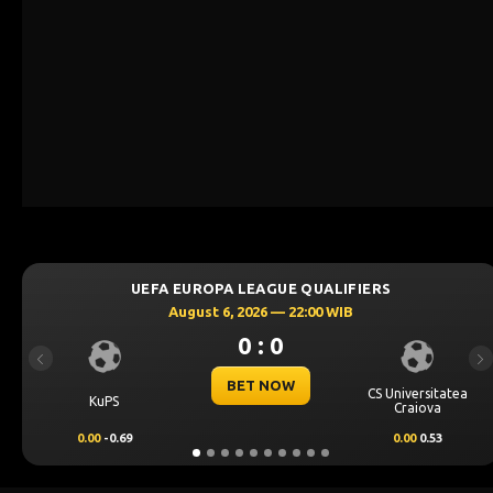
UEFA EUROPA LEAGUE QUALIFIERS
August 6, 2026 — 22:00 WIB
0 : 0
Previous
Ne
BET NOW
CS Universitatea
KuPS
Craiova
0.00
-0.69
0.00
0.53