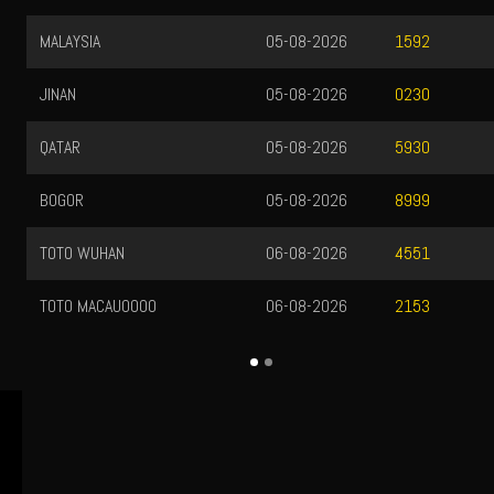
MALAYSIA
05-08-2026
1592
JINAN
05-08-2026
0230
QATAR
05-08-2026
5930
BOGOR
05-08-2026
8999
TOTO WUHAN
06-08-2026
4551
TOTO MACAU0000
06-08-2026
2153