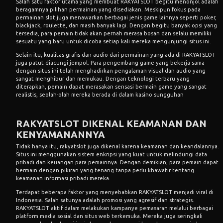
Salah satu faktor utama yang membuat RAKYATSLOT begitu menonjol adalah
beragamnya pilihan permainan yang disediakan. Meskipun fokus pada
permainan slot juga menawarkan berbagai jenis game lainnya seperti poker,
blackjack, roulette, dan masih banyak lagi. Dengan begitu banyak opsi yang
tersedia, para pemain tidak akan pernah merasa bosan dan selalu memiliki
sesuatu yang baru untuk dicoba setiap kali mereka mengunjungi situs ini.
Selain itu, kualitas grafis dan audio dari permainan yang ada di RAKYATSLOT
juga patut diacungi jempol. Para pengembang game yang bekerja sama
dengan situs ini telah menghadirkan pengalaman visual dan audio yang
sangat menghibur dan memukau. Dengan teknologi terbaru yang
diterapkan, pemain dapat merasakan sensasi bermain game yang sangat
realistis, seolah-olah mereka berada di dalam kasino sungguhan
RAKYATSLOT DIKENAL KEAMANAN DAN
KENYAMANANNYA
Tidak hanya itu,
rakyatslot
juga dikenal karena keamanan dan keandalannya.
Situs ini menggunakan sistem enkripsi yang kuat untuk melindungi data
pribadi dan keuangan para pemainnya. Dengan demikian, para pemain dapat
bermain dengan pikiran yang tenang tanpa perlu khawatir tentang
keamanan informasi pribadi mereka.
Terdapat beberapa faktor yang menyebabkan RAKYATSLOT menjadi viral di
Indonesia. Salah satunya adalah promosi yang agresif dan strategis.
RAKYATSLOT aktif dalam melakukan kampanye pemasaran melalui berbagai
platform media sosial dan situs web terkemuka. Mereka juga seringkali