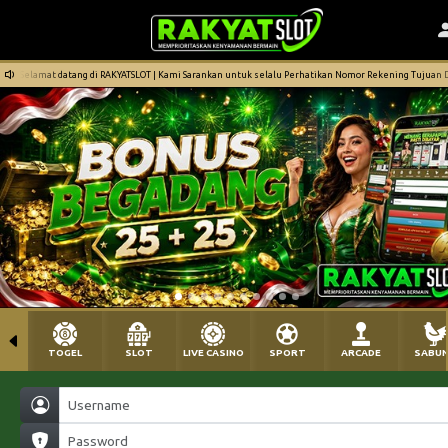
Selamat datang di RAKYATSLOT | Kami Sarankan untuk selalu Perhatikan Nomor Rekening Tujuan
TOGEL
SLOT
LIVE CASINO
SPORT
ARCADE
SABU