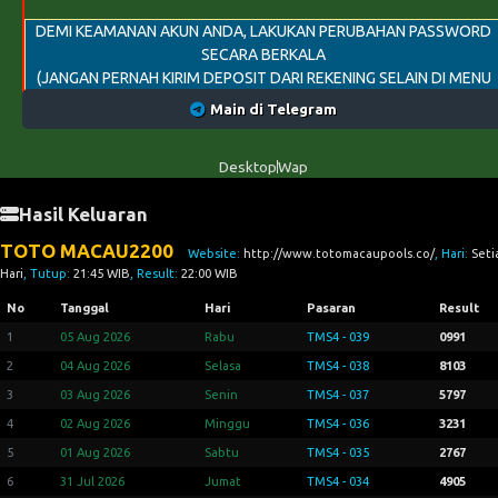
DEMI KEAMANAN AKUN ANDA, LAKUKAN PERUBAHAN PASSWORD
SECARA BERKALA
(JANGAN PERNAH KIRIM DEPOSIT DARI REKENING SELAIN DI MENU
DEPOSIT WEBSITE DAN LIVECHAT)
Main di Telegram
Desktop
Wap
Hasil Keluaran
TOTO MACAU2200
Website:
http://www.totomacaupools.co/
, Hari:
Seti
Hari
, Tutup:
21:45 WIB
, Result:
22:00 WIB
No
Tanggal
Hari
Pasaran
Result
1
05 Aug 2026
Rabu
TMS4 - 039
0991
2
04 Aug 2026
Selasa
TMS4 - 038
8103
3
03 Aug 2026
Senin
TMS4 - 037
5797
4
02 Aug 2026
Minggu
TMS4 - 036
3231
5
01 Aug 2026
Sabtu
TMS4 - 035
2767
6
31 Jul 2026
Jumat
TMS4 - 034
4905