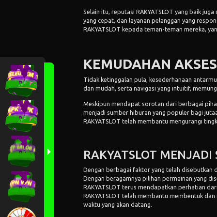
int*** | Deposit:
Selain itu, reputasi RAKYATSLOT yang baik juga
yang cepat, dan layanan pelanggan yang respo
RAKYATSLOT kepada teman-teman mereka, yang 
ver*** | Deposit:
firga***ro | Deposit:
KEMUDAHAN AKSES 
Tidak ketinggalan pula, kesederhanaan antar
suar***i | Deposit:
dan mudah, serta navigasi yang intuitif, memu
Meskipun mendapat sorotan dari berbagai pihak
rah*** | Deposit:
menjadi sumber hiburan yang populer bagi juta
RAKYATSLOT telah membantu mengurangi tingka
gila*** | Deposit:
iswah***i | Deposit:
RAKYATSLOT MENJADI S
Dengan berbagai faktor yang telah disebutkan di
bana*** | Deposit:
Dengan beragamnya pilihan permainan yang dised
RAKYATSLOT terus mendapatkan perhatian dari pa
RAKYATSLOT telah membantu membentuk dan mem
usa*** | Deposit:
waktu yang akan datang.