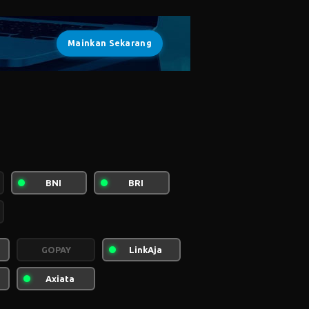
Mainkan Sekarang
BNI
BRI
GOPAY
LinkAja
Axiata