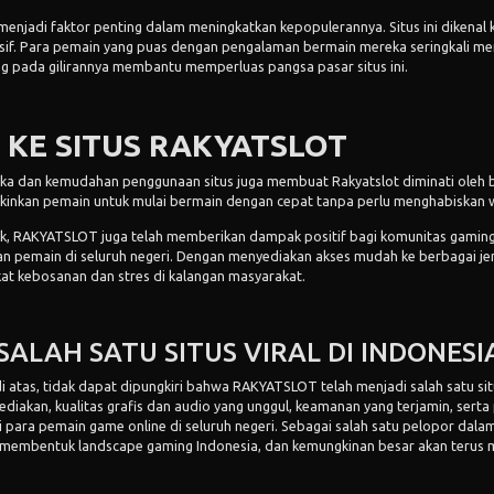
uta*** | Withdraw:
Rp.45,000
 menjadi faktor penting dalam meningkatkan kepopulerannya. Situs ini dikenal 
nsif. Para pemain yang puas dengan pengalaman bermain mereka seringkali m
pada gilirannya membantu memperluas pangsa pasar situs ini.
firga***ro | Withdraw:
Rp.40,000
jasm*** | Withdraw:
Rp.45,000
KE SITUS RAKYATSLOT
anggr***an | Withdraw:
muka dan kemudahan penggunaan situs juga membuat
Rakyatslot
diminati oleh 
Rp.15,000
ngkinkan pemain untuk mulai bermain dengan cepat tanpa perlu menghabiskan 
sil*** | Withdraw:
, RAKYATSLOT juga telah memberikan dampak positif bagi komunitas gaming I
Rp.10,000
an pemain di seluruh negeri. Dengan menyediakan akses mudah ke berbagai je
t kebosanan dan stres di kalangan masyarakat.
nam*** | Withdraw:
Rp.45,000
sab*** | Withdraw:
ALAH SATU SITUS VIRAL DI INDONESI
Rp.35,000
 atas, tidak dapat dipungkiri bahwa RAKYATSLOT telah menjadi salah satu situs
mut*** | Withdraw:
Rp.45,000
iakan, kualitas grafis dan audio yang unggul, keamanan yang terjamin, serta
ra pemain game online di seluruh negeri. Sebagai salah satu pelopor dalam 
bentuk landscape gaming Indonesia, dan kemungkinan besar akan terus men
ell*** | Withdraw:
Rp.10,000