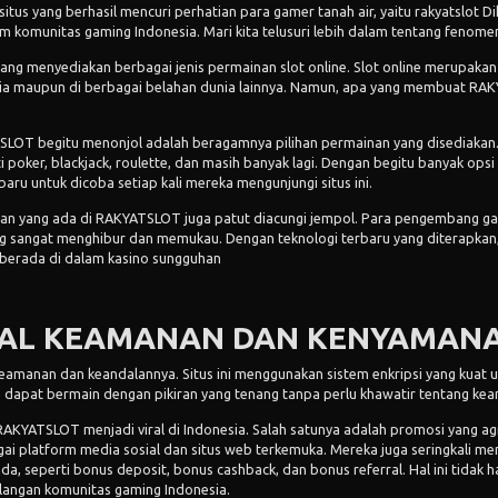
itus yang berhasil mencuri perhatian para gamer tanah air, yaitu
rakyatslot
Di
sit*** | Withdraw:
komunitas gaming Indonesia. Mari kita telusuri lebih dalam tentang fenomena
Rp.35,000
ng menyediakan berbagai jenis permainan slot online. Slot online merupakan 
bali*** | Withdraw:
esia maupun di berbagai belahan dunia lainnya. Namun, apa yang membuat RAK
Rp.10,000
novit***ri | Withdraw:
LOT begitu menonjol adalah beragamnya pilihan permainan yang disediakan.
Rp.30,000
 poker, blackjack, roulette, dan masih banyak lagi. Dengan begitu banyak opsi
aru untuk dicoba setiap kali mereka mengunjungi situs ini.
iswah***i | Withdraw:
Rp.25,000
mainan yang ada di RAKYATSLOT juga patut diacungi jempol. Para pengembang ga
g sangat menghibur dan memukau. Dengan teknologi terbaru yang diterapkan
cin*** | Withdraw:
Rp.35,000
a berada di dalam kasino sungguhan
iswah***i | Withdraw:
Rp.40,000
NAL KEAMANAN DAN KENYAMAN
alm*** | Withdraw:
Rp.10,000
keamanan dan keandalannya. Situs ini menggunakan sistem enkripsi yang kuat 
dapat bermain dengan pikiran yang tenang tanpa perlu khawatir tentang kea
rah*** | Withdraw:
Rp.30,000
YATSLOT menjadi viral di Indonesia. Salah satunya adalah promosi yang agr
i platform media sosial dan situs web terkemuka. Mereka juga seringkali m
purw***i | Withdraw:
Rp.45,000
 seperti bonus deposit, bonus cashback, dan bonus referral. Hal ini tidak h
langan komunitas gaming Indonesia.