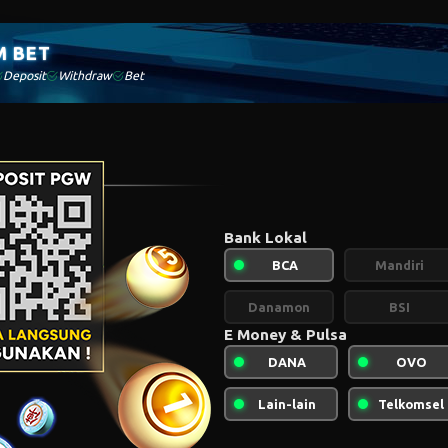
M BET
Deposit
Withdraw
Bet
Bank Lokal
BCA
Mandiri
Danamon
BSI
E Money & Pulsa
DANA
OVO
Lain-lain
Telkomsel