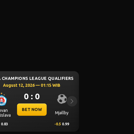
/8/2026
5/8/2026
OTBALL F24 ELITE CLUB FRIENDLY
August 8, 2026 — 11:00 WIB
0 : 0
Next
BET NOW
l Madrid
e-RB Leipzig
0
0.80
0.00
0.96