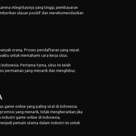
Rp.170,000
karena integritasnya yang tinggi, pembayaran
emberikan ulasan positif dan merekomendasikan
Rp.240,000
Rp.230,000
banyak orang. Proses pendaftaran yang cepat
Rp.800,000
waktu untuk memahami cara kerja situs.
ndonesia. Pertama-tama, situs ini telah
Rp.350,000
nis permainan yang menarik dan menghibur,
Rp.1,720,000
A
Rp.1,510,000
 game online yang paling viral di Indonesia.
Rp.1,920,000
 promosi yang menarik, tidak mengherankan jika
industri game online di Indonesia,
jadi pemain utama dalam industri ini untuk
Rp.410,000