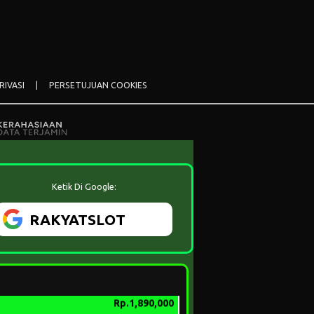
RIVASI
|
PERSETUJUAN COOKIES
Rp.870,000
Rp.1,270,000
Ketik Di Google:
Rp.1,240,000
RAKYATSLOT
Rp.1,260,000
Rp.1,890,000
Rp.1,100,000