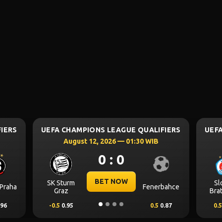
26
7/8/2026
7/8/2026
7/8/2026
7/8/2026
7
IERS
E-FOOTBALL F24 ELITE CLUB FRIENDLY
E-FO
August 8, 2026 — 11:00 WIB
0 : 0
BET NOW
Saint-
e-Newcastle
e-Sevilla
e-Rea
oise
United
1.00
0.5
0.68
-0.5
-0.92
0.0