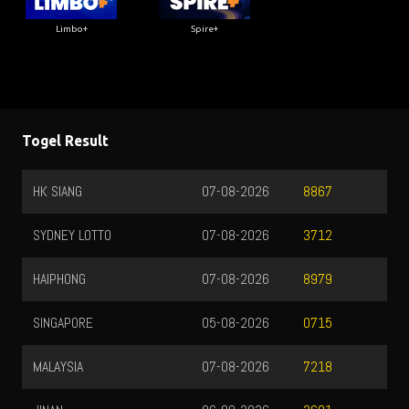
Limbo+
Spire+
Togel Result
ANG
07-08-2026
TOTO MACAU1
8867
Y LOTTO
07-08-2026
TOTO MACAU1
3712
ONG
07-08-2026
TOTO MACAU1
8979
PORE
05-08-2026
TOTO MACAU2
0715
SIA
07-08-2026
TOTO MACAU2
7218