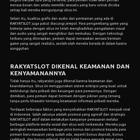
merasa bosan dan selalu memiliki sesuatu yang baru untuk dicoba
setiap kali mereka mengunjungi situs ini.
Selain itu, kualitas grafis dan audio dari permainan yang ada di
RAKYATSLOT juga patut diacungi jempol. Para pengembang game yang
bekerja sama dengan situs ini telah menghadirkan pengalaman visual
dan audio yang sangat menghibur dan memukau. Dengan teknologi
terbaru yang diterapkan, pemain dapat merasakan sensasi bermain
game yang sangat realistis, seolah-olah mereka berada di dalam kasino
sungguhan
RAKYATSLOT DIKENAL KEAMANAN DAN
KENYAMANANNYA
Tidak hanya itu,
rakyatslot
juga dikenal karena keamanan dan
keandalannya. Situs ini menggunakan sistem enkripsi yang kuat untuk
melindungi data pribadi dan keuangan para pemainnya. Dengan
demikian, para pemain dapat bermain dengan pikiran yang tenang
tanpa perlu khawatir tentang keamanan informasi pribadi mereka.
Terdapat beberapa faktor yang menyebabkan RAKYATSLOT menjadi viral
di Indonesia. Salah satunya adalah promosi yang agresif dan strategis.
RAKYATSLOT aktif dalam melakukan kampanye pemasaran melalui
berbagai platform media sosial dan situs web terkemuka. Mereka juga
seringkali menawarkan berbagai jenis bonus dan promosi kepada para
pemain baru maupun yang sudah ada, seperti bonus deposit, bonus
cashback, dan bonus referral. Hal ini tidak hanya menarik minat para