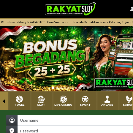
Selamat datang di RAKYATSLOT | Kami Sarankan untuk selalu Perhatikan Nomor Rekening Tujuan
TOGEL
SLOT
LIVE CASINO
SPORT
ARCADE
SABU