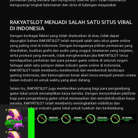
mengurangi tingkat kebosanan dan stres di kalangan masyarakat.
RAKYATSLOT MENJADI SALAH SATU SITUS VIRAL
DI INDONESIA
Dengan berbagai faktor yang telah disebutkan di atas, tidak dapat
dipungkiri bahwa RAKYATSLOT telah menjadi salah satu situs game online
yang paling viral di Indonesia. Dengan beragamnya pilihan permainan yang
disediakan, kualitas grafis dan audio yang unggul, keamanan yang terjamin,
serta promosi yang menarik, tidak mengherankan jika RAKYATSLOT terus
mendapatkan perhatian dari para pemain game online di seluruh negeri.
Sebagai salah satu pelopor dalam industri game online di Indonesia,
RAKYATSLOT telah membantu membentuk dan membentuk landscape
gaming Indonesia, dan kemungkinan besar akan terus menjadi pemain utama
dalam industri ini untuk waktu yang akan datang.
Selain itu, RAKYATSLOT juga memberikan peluang bagi para pengembang
game lokal untuk menampilkan karya mereka. Dengan menyediakan platform
bagi para pengembang game untuk memasarkan dan mendistribusikan karya
mereka, RAKYATSLOT telah membantu meningkatkan visibilitas dan
kesempatan bagi industri game lokal untuk tumbuh dan berkembang.