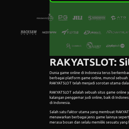
gila*** | Deposit:
usa*** | Deposit:
bana*** | Deposit:
kama*** | Deposit:
zulka***in | Deposit:
RAKYATSLOT: Sit
sit*** | Deposit:
Dunia game online di Indonesia terus berkemban
berbagai platform game online, muncul sebuah s
RAKYATSLOT telah menjadi sorotan utama dalam 
rah*** | Deposit:
RAKYATSLOT adalah sebuah situs game online ya
kalangan penggemar judi online, baik di Indon
novit***ri | Deposit:
di Indonesia.
Salah satu faktor utama yang membuat RAKYATS
nam*** | Deposit:
menawarkan berbagai jenis game lainnya seperti
merasa bosan dan selalu memiliki sesuatu yang b
jasm*** | Deposit: