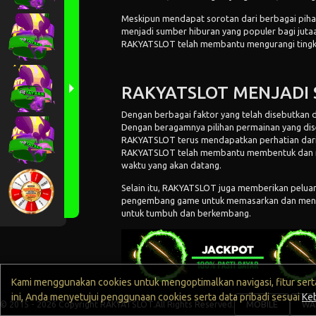
Meskipun mendapat sorotan dari berbagai pihak
oktav***i | Deposit:
menjadi sumber hiburan yang populer bagi juta
RAKYATSLOT telah membantu mengurangi tingka
iswah***i | Deposit:
RAKYATSLOT MENJADI S
tam*** | Deposit:
Dengan berbagai faktor yang telah disebutkan di
iswah***i | Deposit:
Dengan beragamnya pilihan permainan yang dised
RAKYATSLOT terus mendapatkan perhatian dari pa
RAKYATSLOT telah membantu membentuk dan mem
firga***ro | Deposit:
waktu yang akan datang.
Selain itu, RAKYATSLOT juga memberikan pelua
usa*** | Deposit:
pengembang game untuk memasarkan dan mendist
untuk tumbuh dan berkembang.
dim*** | Deposit:
unja*** | Deposit:
Kami menggunakan cookies untuk mengoptimalkan navigasi, fitur serta
ini, Anda menyetujui penggunaan cookies serta data pribadi sesuai
Keb
sil*** | Deposit:
© 2015 - 2026 Copyright RAKYATSLOT.
All Rights Reserved.
MOBILE
WA