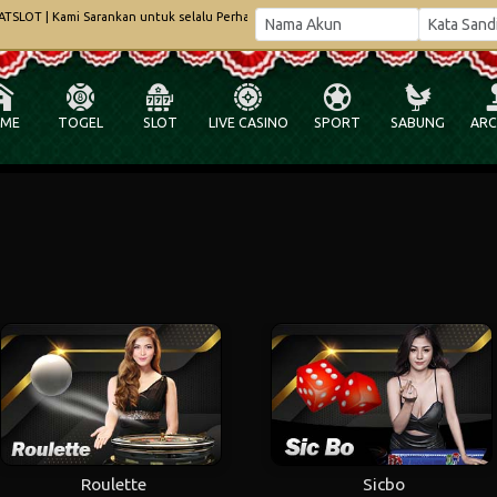
ATSLOT | Kami Sarankan untuk selalu Perhatikan Nomor Rekening Tujuan Deposit. s
ME
TOGEL
SLOT
LIVE CASINO
SPORT
SABUNG
ARC
Roulette
Sicbo