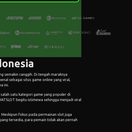
Rp.600,000
Rp.900,000
Rp.1,650,000
Rp.920,000
Rp.1,470,000
donesia
Rp.1,510,000
ang semakin canggih. Di tengah maraknya
kenal sebagai situs game online yang viral,
 ini.
Rp.1,380,000
salah satu kategori game yang populer di
YATSLOT begitu istimewa sehingga menjadi viral
Rp.1,370,000
 Meskipun fokus pada permainan slot juga
Rp.1,130,000
 yang tersedia, para pemain tidak akan pernah
Rp.1,870,000