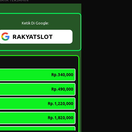
Rp.270,000
Rp.1,250,000
Ketik Di Google:
Rp.730,000
RAKYATSLOT
Rp.1,890,000
Rp.340,000
Rp.490,000
Rp.1,220,000
Rp.1,820,000
Rp.1,430,000