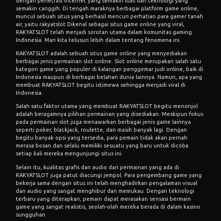
dengan penetrasi internet yang semakin luas dan teknologi yang
semakin canggih. Di tengah maraknya berbagai platform game online,
muncul sebuah situs yang berhasil mencuri perhatian para gamer tanah
air, yaitu
rakyatslot
Dikenal sebagai situs game online yang viral,
RAKYATSLOT telah menjadi sorotan utama dalam komunitas gaming
Indonesia. Mari kita telusuri lebih dalam tentang fenomena ini.
RAKYATSLOT adalah sebuah situs game online yang menyediakan
berbagai jenis permainan slot online. Slot online merupakan salah satu
kategori game yang populer di kalangan penggemar judi online, baik di
Indonesia maupun di berbagai belahan dunia lainnya. Namun, apa yang
membuat RAKYATSLOT begitu istimewa sehingga menjadi viral di
Indonesia.
Salah satu faktor utama yang membuat RAKYATSLOT begitu menonjol
adalah beragamnya pilihan permainan yang disediakan. Meskipun fokus
pada permainan slot juga menawarkan berbagai jenis game lainnya
seperti poker, blackjack, roulette, dan masih banyak lagi. Dengan
begitu banyak opsi yang tersedia, para pemain tidak akan pernah
merasa bosan dan selalu memiliki sesuatu yang baru untuk dicoba
setiap kali mereka mengunjungi situs ini.
Selain itu, kualitas grafis dan audio dari permainan yang ada di
RAKYATSLOT juga patut diacungi jempol. Para pengembang game yang
bekerja sama dengan situs ini telah menghadirkan pengalaman visual
dan audio yang sangat menghibur dan memukau. Dengan teknologi
terbaru yang diterapkan, pemain dapat merasakan sensasi bermain
game yang sangat realistis, seolah-olah mereka berada di dalam kasino
sungguhan