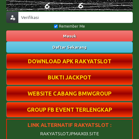
Remember Me
Masuk
Daftar Sekarang
DOWNLOAD APK RAKYATSLOT
BUKTI JACKPOT
WEBSITE CABANG BMWGROUP
GROUP FB EVENT TERLENGKAP
LINK ALTERNATIF RAKYATSLOT :
RAKYATSLOTJPMAX03.SITE