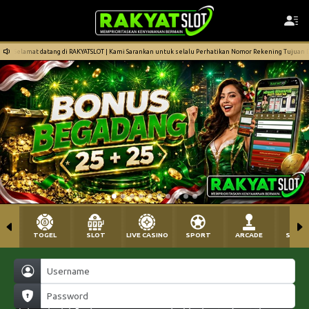
Selamat datang di RAKYATSLOT | Kami Sarankan untuk selalu Perhatikan Nomor Rekening Tujuan
TOGEL
SLOT
LIVE CASINO
SPORT
ARCADE
SABU