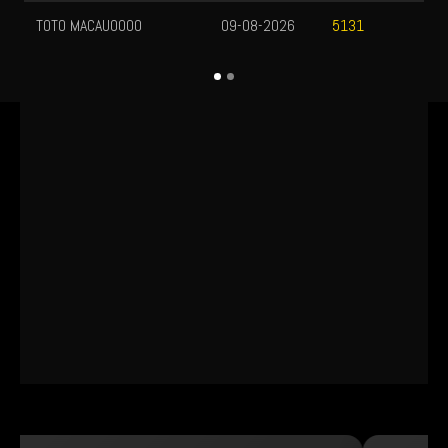
TOTO MACAU0000
09-08-2026
5131