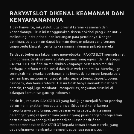
RAKYATSLOT DIKENAL KEAMANAN DAN
KENYAMANANNYA
Tidak hanya itu,
rakyatslot
juga dikenal karena keamanan dan
keandalannya. Situs ini menggunakan sistem enkripsi yang kuat untuk
melindungi data pribadi dan keuangan para pemainnya. Dengan
demikian, para pemain dapat bermain dengan pikiran yang tenang
tanpa perlu khawatir tentang keamanan informasi pribadi mereka.
Terdapat beberapa faktor yang menyebabkan RAKYATSLOT menjadi viral
di Indonesia. Salah satunya adalah promosi yang agresif dan strategis.
RAKYATSLOT aktif dalam melakukan kampanye pemasaran melalui
berbagai platform media sosial dan situs web terkemuka. Mereka juga
seringkali menawarkan berbagai jenis bonus dan promosi kepada para
pemain baru maupun yang sudah ada, seperti bonus deposit, bonus
cashback, dan bonus referral. Hal ini tidak hanya menarik minat para
pemain, tetapi juga membantu memperluas jangkauan situs ini di
kalangan komunitas gaming Indonesia.
Selain itu, reputasi RAKYATSLOT yang baik juga menjadi faktor penting
dalam meningkatkan kepopulerannya. Situs ini dikenal karena
integritasnya yang tinggi, pembayaran yang cepat, dan layanan
pelanggan yang responsif. Para pemain yang puas dengan pengalaman
bermain mereka seringkali memberikan ulasan positif dan
merekomendasikan RAKYATSLOT kepada teman-teman mereka, yang
pada gilirannya membantu memperluas pangsa pasar situs ini.