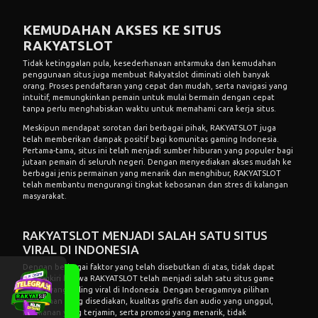
KEMUDAHAN AKSES KE SITUS
RAKYATSLOT
Tidak ketinggalan pula, kesederhanaan antarmuka dan kemudahan
penggunaan situs juga membuat
Rakyatslot
diminati oleh banyak
orang. Proses pendaftaran yang cepat dan mudah, serta navigasi yang
intuitif, memungkinkan pemain untuk mulai bermain dengan cepat
tanpa perlu menghabiskan waktu untuk memahami cara kerja situs.
Meskipun mendapat sorotan dari berbagai pihak, RAKYATSLOT juga
telah memberikan dampak positif bagi komunitas gaming Indonesia.
Pertama-tama, situs ini telah menjadi sumber hiburan yang populer bagi
jutaan pemain di seluruh negeri. Dengan menyediakan akses mudah ke
berbagai jenis permainan yang menarik dan menghibur, RAKYATSLOT
telah membantu mengurangi tingkat kebosanan dan stres di kalangan
masyarakat.
RAKYATSLOT MENJADI SALAH SATU SITUS
VIRAL DI INDONESIA
Dengan berbagai faktor yang telah disebutkan di atas, tidak dapat
dipungkiri bahwa RAKYATSLOT telah menjadi salah satu situs game
online yang paling viral di Indonesia. Dengan beragamnya pilihan
permainan yang disediakan, kualitas grafis dan audio yang unggul,
keamanan yang terjamin, serta promosi yang menarik, tidak