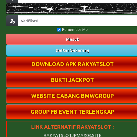
Remember Me
Masuk
Daftar Sekarang
DOWNLOAD APK RAKYATSLOT
BUKTI JACKPOT
WEBSITE CABANG BMWGROUP
GROUP FB EVENT TERLENGKAP
LINK ALTERNATIF RAKYATSLOT :
RAKYATSLOTJPMAX03.SITE