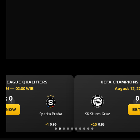
UEFA CHAMPIONS LEAGUE QUALIFIERS
August 12, 2026 — 01:30 WIB
0 : 0
Previous
Ne
BET NOW
SK Sturm Graz
Fenerbahce
-0.5
0.95
0.5
0.87