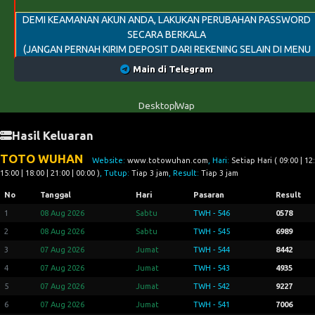
DEMI KEAMANAN AKUN ANDA, LAKUKAN PERUBAHAN PASSWORD
SECARA BERKALA
(JANGAN PERNAH KIRIM DEPOSIT DARI REKENING SELAIN DI MENU
DEPOSIT WEBSITE DAN LIVECHAT)
Main di Telegram
Desktop
Wap
Hasil Keluaran
TOTO WUHAN
Website:
www.totowuhan.com
, Hari:
Setiap Hari ( 09:00 | 12:
15:00 | 18:00 | 21:00 | 00:00 )
, Tutup:
Tiap 3 jam
, Result:
Tiap 3 jam
No
Tanggal
Hari
Pasaran
Result
1
08 Aug 2026
Sabtu
TWH - 546
0578
2
08 Aug 2026
Sabtu
TWH - 545
6989
3
07 Aug 2026
Jumat
TWH - 544
8442
4
07 Aug 2026
Jumat
TWH - 543
4935
5
07 Aug 2026
Jumat
TWH - 542
9227
6
07 Aug 2026
Jumat
TWH - 541
7006