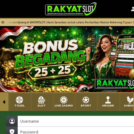
Selamat datang di RAKYATSLOT | Kami Sarankan untuk selalu Perhatikan Nomor Rekening Tujuan
TOGEL
SLOT
LIVE CASINO
SPORT
ARCADE
SABU