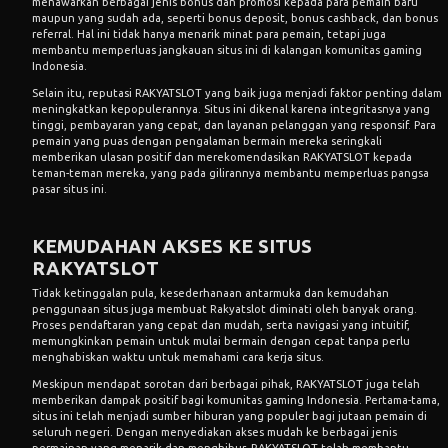
menawarkan berbagai jenis bonus dan promosi kepada para pemain baru
maupun yang sudah ada, seperti bonus deposit, bonus cashback, dan bonus
referral. Hal ini tidak hanya menarik minat para pemain, tetapi juga
membantu memperluas jangkauan situs ini di kalangan komunitas gaming
Indonesia.
Selain itu, reputasi RAKYATSLOT yang baik juga menjadi faktor penting dalam
meningkatkan kepopulerannya. Situs ini dikenal karena integritasnya yang
tinggi, pembayaran yang cepat, dan layanan pelanggan yang responsif. Para
pemain yang puas dengan pengalaman bermain mereka seringkali
memberikan ulasan positif dan merekomendasikan RAKYATSLOT kepada
teman-teman mereka, yang pada gilirannya membantu memperluas pangsa
pasar situs ini.
KEMUDAHAN AKSES KE SITUS
RAKYATSLOT
Tidak ketinggalan pula, kesederhanaan antarmuka dan kemudahan
penggunaan situs juga membuat
Rakyatslot
diminati oleh banyak orang.
Proses pendaftaran yang cepat dan mudah, serta navigasi yang intuitif,
memungkinkan pemain untuk mulai bermain dengan cepat tanpa perlu
menghabiskan waktu untuk memahami cara kerja situs.
Meskipun mendapat sorotan dari berbagai pihak, RAKYATSLOT juga telah
memberikan dampak positif bagi komunitas gaming Indonesia. Pertama-tama,
situs ini telah menjadi sumber hiburan yang populer bagi jutaan pemain di
seluruh negeri. Dengan menyediakan akses mudah ke berbagai jenis
permainan yang menarik dan menghibur, RAKYATSLOT telah membantu