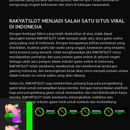
mengurangi tingkat kebosanan dan stres di kalangan masyarakat.
RAKYATSLOT MENJADI SALAH SATU SITUS VIRAL
DI INDONESIA
Dengan berbagai faktor yang telah disebutkan di atas, tidak dapat
dipungkiri bahwa RAKYATSLOT telah menjadi salah satu situs game online
yang paling viral di Indonesia. Dengan beragamnya pilihan permainan yang
disediakan, kualitas grafis dan audio yang unggul, keamanan yang terjamin,
serta promosi yang menarik, tidak mengherankan jika RAKYATSLOT terus
mendapatkan perhatian dari para pemain game online di seluruh negeri.
Sebagai salah satu pelopor dalam industri game online di Indonesia,
RAKYATSLOT telah membantu membentuk dan membentuk landscape
gaming Indonesia, dan kemungkinan besar akan terus menjadi pemain utama
dalam industri ini untuk waktu yang akan datang.
Selain itu, RAKYATSLOT juga memberikan peluang bagi para pengembang
game lokal untuk menampilkan karya mereka. Dengan menyediakan platform
bagi para pengembang game untuk memasarkan dan mendistribusikan karya
mereka, RAKYATSLOT telah membantu meningkatkan visibilitas dan
kesempatan bagi industri game lokal untuk tumbuh dan berkembang.