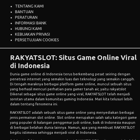
TENTANG KAMI
BANTUAN
PERATURAN
INFORMASI BANK
HUBUNGI KAMI
KEBIJAKAN PRIVASI
PERSETUJUAN COOKIES
RAKYATSLOT: Situs Game Online Viral
di Indonesia
Dunia game online di Indonesia terus berkembang pesat seiring dengan
penetrasi internet yang semakin luas dan teknologi yang semakin canggih.
Di tengah maraknya berbagai platform game online, muncul sebuah situs
yang berhasil mencuri perhatian para gamer tanah air, yaitu
rakyatslot
Dikenal sebagai situs game online yang viral, RAKYATSLOT telah menjadi
sorotan utama dalam komunitas gaming Indonesia. Mari kita telusuri lebih
dalam tentang fenomena ini.
RAKYATSLOT adalah sebuah situs game online yang menyediakan berbagai
jenis permainan slot online. Slot online merupakan salah satu kategori game
yang populer di kalangan penggemar judi online, baik di Indonesia maupun
di berbagai belahan dunia lainnya. Namun, apa yang membuat RAKYATSLOT
begitu istimewa sehingga menjadi viral di Indonesia.