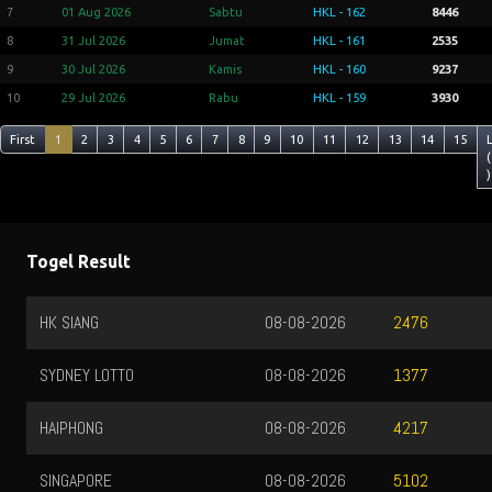
7
01 Aug 2026
Sabtu
HKL - 162
8446
8
31 Jul 2026
Jumat
HKL - 161
2535
9
30 Jul 2026
Kamis
HKL - 160
9237
10
29 Jul 2026
Rabu
HKL - 159
3930
First
1
2
3
4
5
6
7
8
9
10
11
12
13
14
15
(
)
Togel Result
NG
08-08-2026
TOTO MAC
2476
 LOTTO
08-08-2026
TOTO MAC
1377
NG
08-08-2026
TOTO MAC
4217
ORE
08-08-2026
TOTO MAC
5102