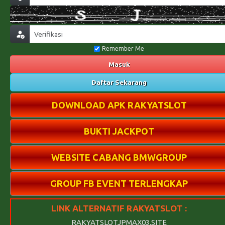
Remember Me
Masuk
Daftar Sekarang
DOWNLOAD APK RAKYATSLOT
BUKTI JACKPOT
WEBSITE CABANG BMWGROUP
GROUP FB EVENT TERLENGKAP
LINK ALTERNATIF RAKYATSLOT :
RAKYATSLOTJPMAX03.SITE