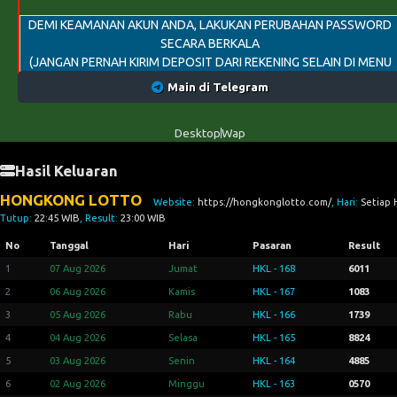
DEMI KEAMANAN AKUN ANDA, LAKUKAN PERUBAHAN PASSWORD
SECARA BERKALA
(JANGAN PERNAH KIRIM DEPOSIT DARI REKENING SELAIN DI MENU
DEPOSIT WEBSITE DAN LIVECHAT)
Main di Telegram
Desktop
Wap
Hasil Keluaran
HONGKONG LOTTO
Website:
https://hongkonglotto.com/
, Hari:
Setiap 
Tutup:
22:45 WIB
, Result:
23:00 WIB
No
Tanggal
Hari
Pasaran
Result
1
07 Aug 2026
Jumat
HKL - 168
6011
2
06 Aug 2026
Kamis
HKL - 167
1083
3
05 Aug 2026
Rabu
HKL - 166
1739
4
04 Aug 2026
Selasa
HKL - 165
8824
5
03 Aug 2026
Senin
HKL - 164
4885
6
02 Aug 2026
Minggu
HKL - 163
0570