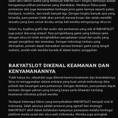
Salah satu faktor utama yang membuat RAKYATSLOT begitu menonjol adalah
beragamnya pilihan permainan yang disediakan. Meskipun fokus pada
permainan slot juga menawarkan berbagai jenis game lainnya seperti poker,
blackjack, roulette, dan masih banyak lagi. Dengan begitu banyak opsi yang
tersedia, para pemain tidak akan pernah merasa bosan dan selalu memiliki
sesuatu yang baru untuk dicoba setiap kali mereka mengunjungi situs ini.
Selain itu, kualitas grafis dan audio dari permainan yang ada di RAKYATSLOT
juga patut diacungi jempol. Para pengembang game yang bekerja sama
dengan situs ini telah menghadirkan pengalaman visual dan audio yang
sangat menghibur dan memukau. Dengan teknologi terbaru yang
diterapkan, pemain dapat merasakan sensasi bermain game yang sangat
realistis, seolah-olah mereka berada di dalam kasino sungguhan
RAKYATSLOT DIKENAL KEAMANAN DAN
KENYAMANANNYA
Tidak hanya itu,
rakyatslot
juga dikenal karena keamanan dan keandalannya.
Situs ini menggunakan sistem enkripsi yang kuat untuk melindungi data
pribadi dan keuangan para pemainnya. Dengan demikian, para pemain dapat
bermain dengan pikiran yang tenang tanpa perlu khawatir tentang
keamanan informasi pribadi mereka.
Terdapat beberapa faktor yang menyebabkan RAKYATSLOT menjadi viral di
Indonesia. Salah satunya adalah promosi yang agresif dan strategis.
RAKYATSLOT aktif dalam melakukan kampanye pemasaran melalui berbagai
platform media sosial dan situs web terkemuka. Mereka juga seringkali