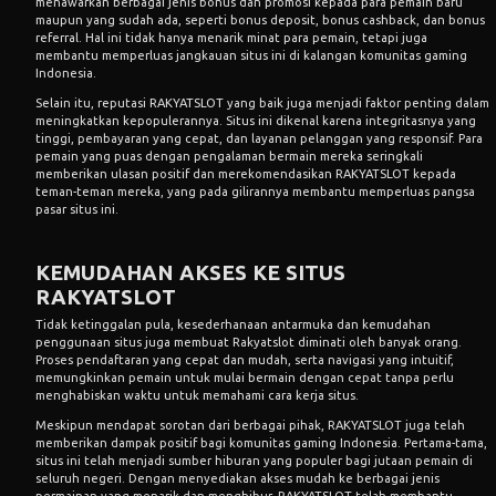
menawarkan berbagai jenis bonus dan promosi kepada para pemain baru
maupun yang sudah ada, seperti bonus deposit, bonus cashback, dan bonus
referral. Hal ini tidak hanya menarik minat para pemain, tetapi juga
membantu memperluas jangkauan situs ini di kalangan komunitas gaming
Indonesia.
Selain itu, reputasi RAKYATSLOT yang baik juga menjadi faktor penting dalam
meningkatkan kepopulerannya. Situs ini dikenal karena integritasnya yang
tinggi, pembayaran yang cepat, dan layanan pelanggan yang responsif. Para
pemain yang puas dengan pengalaman bermain mereka seringkali
memberikan ulasan positif dan merekomendasikan RAKYATSLOT kepada
teman-teman mereka, yang pada gilirannya membantu memperluas pangsa
pasar situs ini.
KEMUDAHAN AKSES KE SITUS
RAKYATSLOT
Tidak ketinggalan pula, kesederhanaan antarmuka dan kemudahan
penggunaan situs juga membuat
Rakyatslot
diminati oleh banyak orang.
Proses pendaftaran yang cepat dan mudah, serta navigasi yang intuitif,
memungkinkan pemain untuk mulai bermain dengan cepat tanpa perlu
menghabiskan waktu untuk memahami cara kerja situs.
Meskipun mendapat sorotan dari berbagai pihak, RAKYATSLOT juga telah
memberikan dampak positif bagi komunitas gaming Indonesia. Pertama-tama,
situs ini telah menjadi sumber hiburan yang populer bagi jutaan pemain di
seluruh negeri. Dengan menyediakan akses mudah ke berbagai jenis
permainan yang menarik dan menghibur, RAKYATSLOT telah membantu