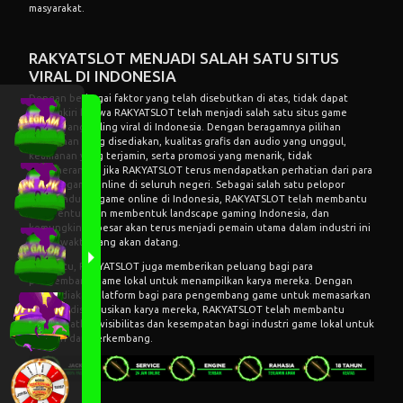
masyarakat.
RAKYATSLOT MENJADI SALAH SATU SITUS
VIRAL DI INDONESIA
Dengan berbagai faktor yang telah disebutkan di atas, tidak dapat
dipungkiri bahwa RAKYATSLOT telah menjadi salah satu situs game
online yang paling viral di Indonesia. Dengan beragamnya pilihan
permainan yang disediakan, kualitas grafis dan audio yang unggul,
keamanan yang terjamin, serta promosi yang menarik, tidak
mengherankan jika RAKYATSLOT terus mendapatkan perhatian dari para
pemain game online di seluruh negeri. Sebagai salah satu pelopor
dalam industri game online di Indonesia, RAKYATSLOT telah membantu
membentuk dan membentuk landscape gaming Indonesia, dan
kemungkinan besar akan terus menjadi pemain utama dalam industri ini
untuk waktu yang akan datang.
Selain itu, RAKYATSLOT juga memberikan peluang bagi para
pengembang game lokal untuk menampilkan karya mereka. Dengan
menyediakan platform bagi para pengembang game untuk memasarkan
dan mendistribusikan karya mereka, RAKYATSLOT telah membantu
meningkatkan visibilitas dan kesempatan bagi industri game lokal untuk
tumbuh dan berkembang.