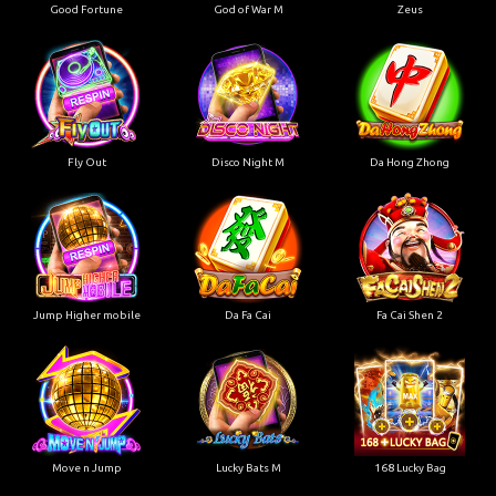
Good Fortune
God of War M
Zeus
Fly Out
Disco Night M
Da Hong Zhong
Jump Higher mobile
Da Fa Cai
Fa Cai Shen 2
Move n Jump
Lucky Bats M
168 Lucky Bag