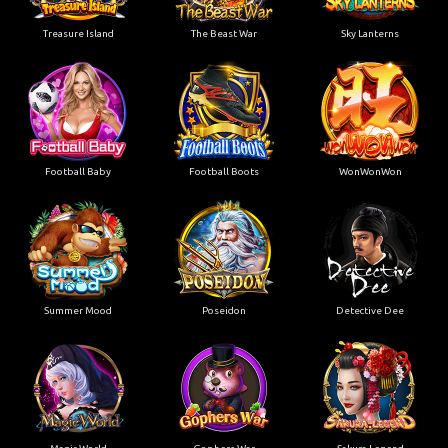
Treasure Island
The Beast War
Sky Lanterns
Football Baby
Football Boots
WonWonWon
Summer Mood
Poseidon
Detective Dee