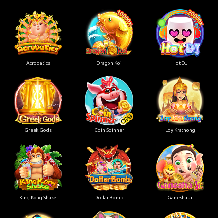
Acrobatics
Dragon Koi
Hot DJ
Greek Gods
Coin Spinner
Loy Krathong
King Kong Shake
Dollar Bomb
Ganesha Jr.