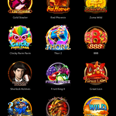
Gold Stealer
Red Phoenix
Zuma Wild
Chicky Parm Parm
Thor 2
888
Sherlock Holmes
Fruit King II
Great Lion