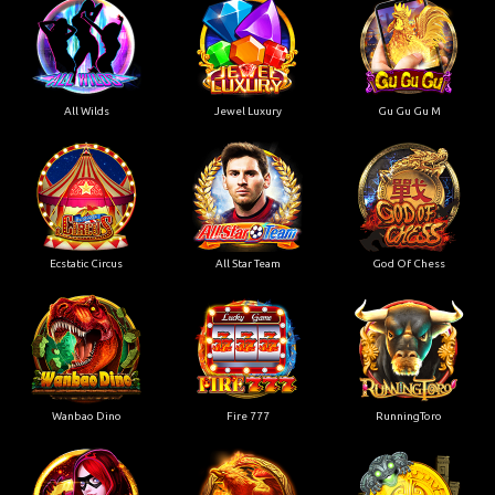
All Wilds
Jewel Luxury
Gu Gu Gu M
Ecstatic Circus
All Star Team
God Of Chess
Wanbao Dino
Fire 777
RunningToro