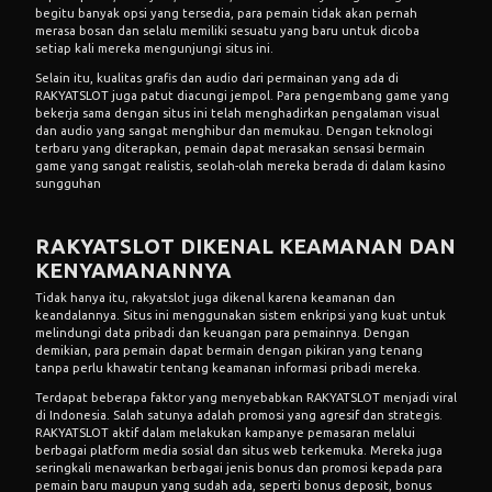
begitu banyak opsi yang tersedia, para pemain tidak akan pernah
merasa bosan dan selalu memiliki sesuatu yang baru untuk dicoba
setiap kali mereka mengunjungi situs ini.
Selain itu, kualitas grafis dan audio dari permainan yang ada di
RAKYATSLOT juga patut diacungi jempol. Para pengembang game yang
bekerja sama dengan situs ini telah menghadirkan pengalaman visual
dan audio yang sangat menghibur dan memukau. Dengan teknologi
terbaru yang diterapkan, pemain dapat merasakan sensasi bermain
game yang sangat realistis, seolah-olah mereka berada di dalam kasino
sungguhan
RAKYATSLOT DIKENAL KEAMANAN DAN
KENYAMANANNYA
Tidak hanya itu,
rakyatslot
juga dikenal karena keamanan dan
keandalannya. Situs ini menggunakan sistem enkripsi yang kuat untuk
melindungi data pribadi dan keuangan para pemainnya. Dengan
demikian, para pemain dapat bermain dengan pikiran yang tenang
tanpa perlu khawatir tentang keamanan informasi pribadi mereka.
Terdapat beberapa faktor yang menyebabkan RAKYATSLOT menjadi viral
di Indonesia. Salah satunya adalah promosi yang agresif dan strategis.
RAKYATSLOT aktif dalam melakukan kampanye pemasaran melalui
berbagai platform media sosial dan situs web terkemuka. Mereka juga
seringkali menawarkan berbagai jenis bonus dan promosi kepada para
pemain baru maupun yang sudah ada, seperti bonus deposit, bonus