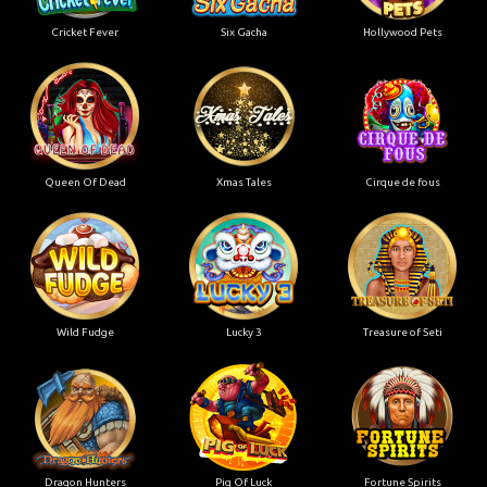
Cricket Fever
Six Gacha
Hollywood Pets
Queen Of Dead
Xmas Tales
Cirque de fous
Wild Fudge
Lucky 3
Treasure of Seti
Dragon Hunters
Pig Of Luck
Fortune Spirits