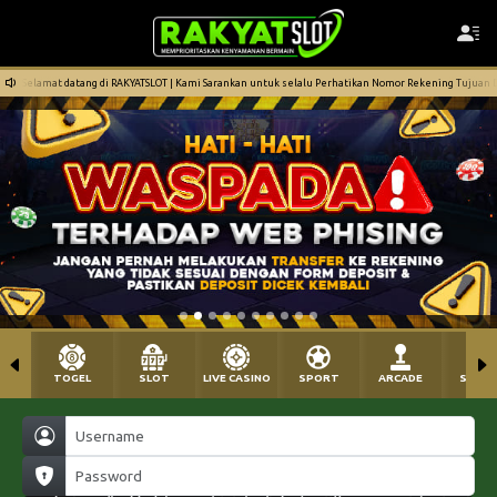
Selamat datang di RAKYATSLOT | Kami Sarankan untuk selalu Perhatikan Nomor Rekening Tujuan
TOGEL
SLOT
LIVE CASINO
SPORT
ARCADE
SABU