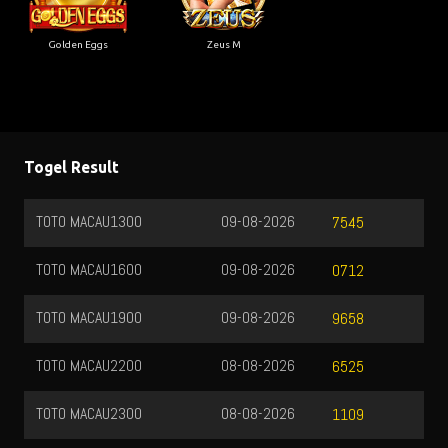
Golden Eggs
Zeus M
Togel Result
TOTO MACAU1300
09-08-2026
7545
TOTO MACAU1600
09-08-2026
0712
TOTO MACAU1900
09-08-2026
9658
TOTO MACAU2200
08-08-2026
6525
TOTO MACAU2300
08-08-2026
1109