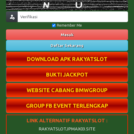
Remember Me
Masuk
Daftar Sekarang
DOWNLOAD APK RAKYATSLOT
BUKTI JACKPOT
WEBSITE CABANG BMWGROUP
GROUP FB EVENT TERLENGKAP
LINK ALTERNATIF RAKYATSLOT :
RAKYATSLOTJPMAX03.SITE