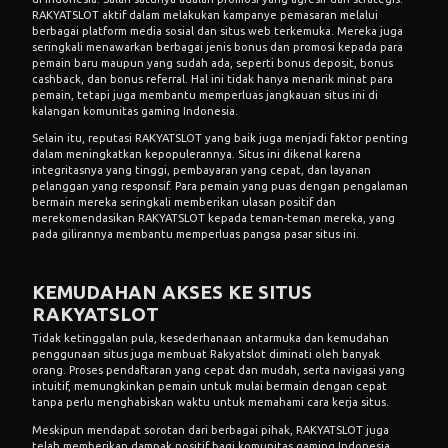
RAKYATSLOT aktif dalam melakukan kampanye pemasaran melalui
berbagai platform media sosial dan situs web terkemuka. Mereka juga
seringkali menawarkan berbagai jenis bonus dan promosi kepada para
pemain baru maupun yang sudah ada, seperti bonus deposit, bonus
cashback, dan bonus referral. Hal ini tidak hanya menarik minat para
pemain, tetapi juga membantu memperluas jangkauan situs ini di
kalangan komunitas gaming Indonesia.
Selain itu, reputasi RAKYATSLOT yang baik juga menjadi faktor penting
dalam meningkatkan kepopulerannya. Situs ini dikenal karena
integritasnya yang tinggi, pembayaran yang cepat, dan layanan
pelanggan yang responsif. Para pemain yang puas dengan pengalaman
bermain mereka seringkali memberikan ulasan positif dan
merekomendasikan RAKYATSLOT kepada teman-teman mereka, yang
pada gilirannya membantu memperluas pangsa pasar situs ini.
KEMUDAHAN AKSES KE SITUS
RAKYATSLOT
Tidak ketinggalan pula, kesederhanaan antarmuka dan kemudahan
penggunaan situs juga membuat
Rakyatslot
diminati oleh banyak
orang. Proses pendaftaran yang cepat dan mudah, serta navigasi yang
intuitif, memungkinkan pemain untuk mulai bermain dengan cepat
tanpa perlu menghabiskan waktu untuk memahami cara kerja situs.
Meskipun mendapat sorotan dari berbagai pihak, RAKYATSLOT juga
telah memberikan dampak positif bagi komunitas gaming Indonesia.