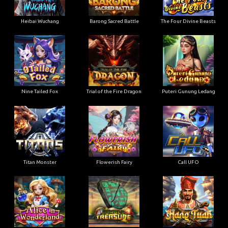
Heibai Wuchang
Barong Sacred Battle
The Four Divine Beasts
Nine Tailed Fox
Trial of the Fire Dragon
Puteri Gunung Ledang
Titan Monster
Flowerish Fairy
Call UFO