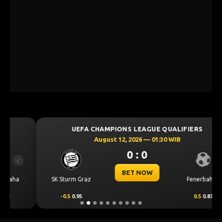
UEFA CHAMPIONS LEAGUE QUALIFIERS
August 12, 2026 — 01:30 WIB
0 : 0
Previous
Next
BET NOW
SK Sturm Graz
Fenerbahce
-0.5
0.95
0.5
0.87